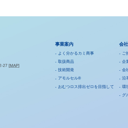
事業案内
会
よく分かるカミ商事
ご
取扱商品
企
27 [
MAP
]
技術開発
会
アモルセル®
沿
おむつロス排出ゼロを目指して
環
グ