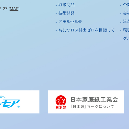
取扱商品
企
27 [
MAP
]
技術開発
会
アモルセル®
沿
おむつロス排出ゼロを目指して
環
グ