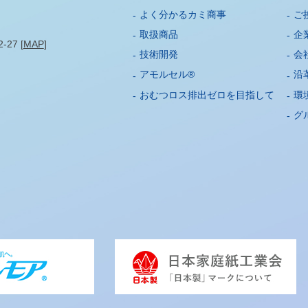
よく分かるカミ商事
ご
取扱商品
企
27 [
MAP
]
技術開発
会
アモルセル®
沿
おむつロス排出ゼロを目指して
環
グ