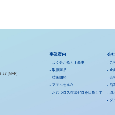
事業案内
会
よく分かるカミ商事
ご
取扱商品
企
27 [
MAP
]
技術開発
会
アモルセル®
沿
おむつロス排出ゼロを目指して
環
グ