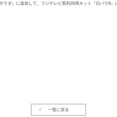
旅サラダ』に追加して、フジテレビ系列26局ネット『日バラ8』
一覧に戻る