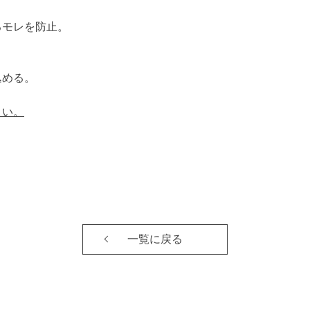
るモレを防止。
込める。
さい。
一覧に戻る