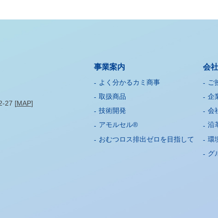
事業案内
会
よく分かるカミ商事
ご
取扱商品
企
27 [
MAP
]
技術開発
会
アモルセル®
沿
おむつロス排出ゼロを目指して
環
グ