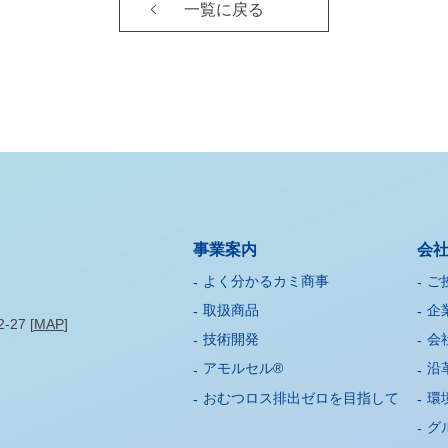
一覧に戻る
事業案内
会
よく分かるカミ商事
ご
取扱商品
企
27 [
MAP
]
技術開発
会
アモルセル®
沿
おむつロス排出ゼロを目指して
環
グ