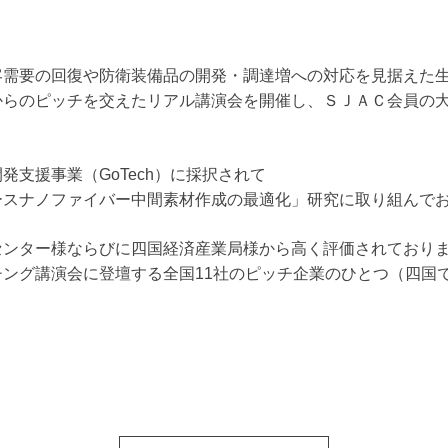
客需要の回復や防衛装備品の開発・調達増への対応を見据えた
からのピッチを交えたリアル講演会を開催し、ＳＪＡＣ会員の
支援事業（GoTech）に採択されて
ースナノファイバー中間素材作成の最適化」研究に取り組んで
センター様ならびに四国経済産業局様から高く評価されており
ング講演会に登壇する全国11社のピッチ企業のひとつ（四国