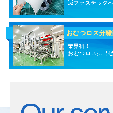
減プラスチック
おむつロス分離
業界初！
おむつロス排出