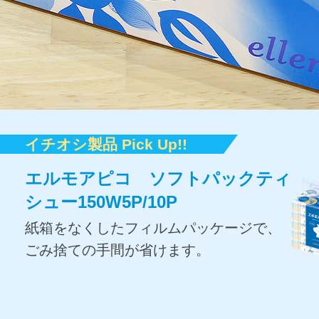
イチオシ製品 Pick Up!!
エルモア ティシュー 200W 5箱組
エルモアピコ ソフトパックティ
エルモアピコ 2倍巻12Rシング
エルモア 強力吸収キッチンタオ
エルモアいちばん ＋e Hi-
エルモアいちばん うす型パンツ
エルモア ペーパータオルレギュ
エルモアfukutおそうじシート 食
エルモア 不織布マスク
エルモアカテキンプレミアムマ
エルモア フェイシャルタオル
KPE段ボール
シュー150W5P/10P
ル
ル 4R
premium
ラーサイズ200W
卓＆リビング用20＋2枚
スク
たっぷり使える400枚（200組）入りのテ
やわらか素材でお肌にやさしくフィット
3層構造の高密度フィルターによって、空
高い吸水性で、洗顔後の顔の水分もこす
羽毛粉末を使用し、耐水性と保温性に優
ベージュ
ィシューペーパーです。
し、安心の消臭加工です。
気中のウィルス飛沫・花粉などの侵入を
らずしっかり拭き取ります。
れた、環境にも優しい段ボールです。
紙箱をなくしたフィルムパッケージで、
たっぷり長持ち2倍巻で、トイレットロー
お料理からお片付けまで安心の吸水力。
尿とりパッドに求められる品質を最高レ
片手で取り出しやすいから、お手拭きや
強アルカリ電解水を配合し、油汚れや皮
防ぎます。
ごみ捨ての手間が省けます。
ルの交換回数を減らせます。
ディープエンボス加工（両面処理）で水
ベルまで高め、保湿剤・抗菌剤を配合し
洗面台まわりの拭き作業に最適です。
脂汚れを簡単に拭き取ります。
医療用としても使用可能な米国規格
や油もパワフル吸収します！
ているから長時間でも快適さが続きま
ASTM-F2100-20レベル3をクリア。高機
す。
能カテキン加工フィルター採用。