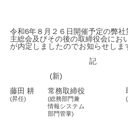
令和6年８月２６日開催予定の弊社
主総会及びその後の
取締役会にお
が内定しましたのでお知らせしま
記
(新)
藤田 耕
常務取締役
(昇任)
(総務部門兼
情報システム
部門管掌)